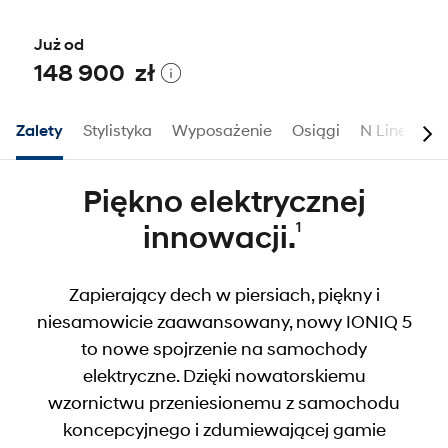
Już od
148 900 zł
Zalety
Stylistyka
Wyposażenie
Osiągi
N Line
Ak
Piękno elektrycznej
1
innowacji.
Zapierający dech w piersiach, piękny i
niesamowicie zaawansowany, nowy IONIQ 5
to nowe spojrzenie na samochody
elektryczne. Dzięki nowatorskiemu
wzornictwu przeniesionemu z samochodu
koncepcyjnego i zdumiewającej gamie