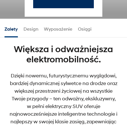
Zalety
Design
Wyposażenie
Osiągi
Większa i odważniejsza
elektromobilność.
Dzięki nowemu, futurystycznemu wyglądowi,
Hyundai KONA Electric.
bardziej dynamicznej sylwetce na drodze oraz
większej przestrzeni życiowej na wszystkie
Live unlimited.
Twoje przygody – ten odważny, ekskluzywny,
w pełni elektryczny SUV oferuje
Już od
najnowocześniejsze inteligentne technologie i
130 900 zł
najlepszy w swojej klasie zasięg, zapewniając